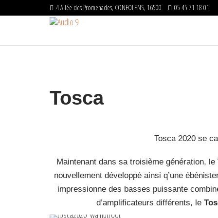
Passer
4 Allée des Promenades, CONFOLENS, 16500
05 45 71 18 01
ce
Audio
Distributeur
officiel –
contenu
9
Matériels
HIFI
Tosca
Tosca 2020 se ca
Maintenant dans sa troisième génération, le
nouvellement développé ainsi q’une ébénisteri
impressionne des basses puissante combinée
d’amplificateurs différents, le
Tos