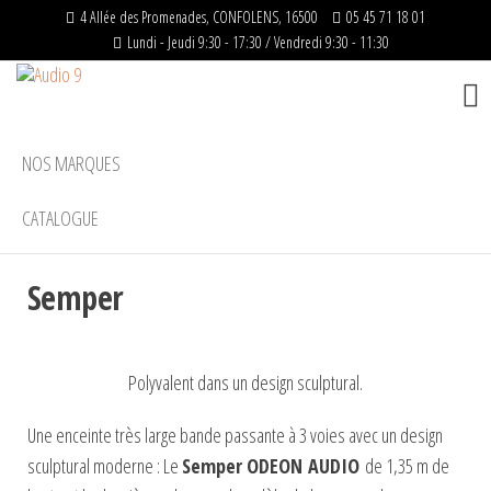
4 Allée des Promenades, CONFOLENS, 16500
05 45 71 18 01
Lundi - Jeudi 9:30 - 17:30 / Vendredi 9:30 - 11:30
Audio
Distributeur
officiel –
9
Matériels
HIFI
NOS MARQUES
CATALOGUE
Semper
Polyvalent dans un design sculptural.
Une enceinte très large bande passante à 3 voies avec un design
sculptural moderne : Le
Semper ODEON
AUDIO
de 1,35 m de