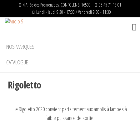
4 Allée des Promenades, CONFOLENS, 16500
05 45 71 18 01
Lundi - Jeudi 9:30 - 17:30 / Vendredi 9:30 - 11:30
Audio
Distributeur
officiel –
9
Matériels
HIFI
NOS MARQUES
CATALOGUE
Rigoletto
Le Rigoletto 2020 convient parfaitement aux amplis à lampes à
faible puissance de sortie.