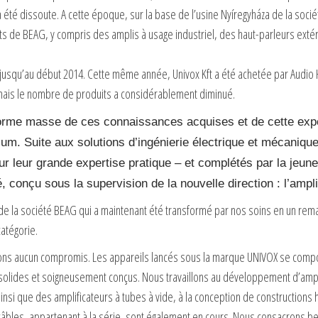
té dissoute. A cette époque, sur la base de l’usine Nyíregyháza de la sociét
s de BEAG, y compris des amplis à usage industriel, des haut-parleurs extér
 jusqu’au début 2014. Cette même année, Univox Kft a été achetée par Audio 
mais le nombre de produits a considérablement diminué.
énorme masse de ces connaissances acquises et de cette expé
um. Suite aux solutions d’ingénierie électrique et mécaniqu
ur leur grande expertise pratique – et complétés par la jeun
été, conçu sous la supervision de la nouvelle direction : l’
de la société BEAG qui a maintenant été transformé par nos soins en un rema
catégorie.
aisons aucun compromis. Les appareils lancés sous la marque UNIVOX se com
s solides et soigneusement conçus. Nous travaillons au développement d’ampl
ainsi que des amplificateurs à tubes à vide, à la conception de constructions
bles, appartenant à la série, sont également en cours. Nous consacrons be