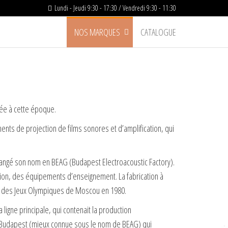
Lundi - Jeudi 9:30 - 17:30 / Vendredi 9:30 - 11:30
NOS MARQUES
CATALOGUE
éée à cette époque.
ments de projection de films sonores et d’amplification, qui
 changé son nom en BEAG (Budapest Electroacoustic Factory).
ion, des équipements d’enseignement. La fabrication à
et des Jeux Olympiques de Moscou en 1980.
 ligne principale, qui contenait la production
de Budapest (mieux connue sous le nom de BEAG) qui