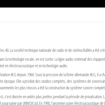
ées 40. La société technique nationale de radio et de cinéma Rafilm a été cr
ans la technologie vocale, en est sortie. La ligne audio contenait des équipe
é en électroacoustique et en technologie audio.
bréviation AEG depuis 1960. Sous la pression de la firme allemande AEG, il a
tte époque. Elle a produit des studios complets, des systèmes de sonorisat
mouvements les plus réussis a été la construction du système sonore compl
t, s’est divisée en unités plus petites pendant la période de privatisation. La
té poursuivie par UNIVOX Ltd. En 1990, l’ancienne usine électroacoustique 