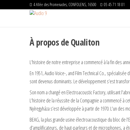
Passer
4 Allée des Promenades, CONFOLENS, 16500
05 45 71 18 01
ce
Audio
Distributeur
officiel –
contenu
9
Matériels
HIFI
À propos de Qualiton
L’histoire de notre entreprise a commencé à la fin des ann
En 1951, Audio Voice-, and Film Technical Co., spécialisée d
sont devenus dominants. Le développement s’est transform
Son nom a changé en Electroacoustic Factory, utilisant l’a
L’histoire de la réussite de la Compagnie a commencé à ce
Nyíregyháza s’est développée à partir de 1970. L’un des 
BEAG, la plus grande usine électroacoustique du bloc de l’Es
d’amplificateurs, de haut-parleurs et de microphones, a é