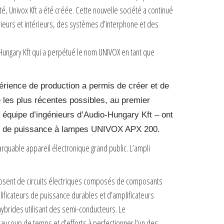
é, Univox Kft a été créée. Cette nouvelle société a continué
ieurs et intérieurs, des systèmes d’interphone et des
Hungary Kft qui a perpétué le nom UNIVOX en tant que
rience de production a permis de créer et de
e les plus récentes possibles, au premier
e équipe d’ingénieurs d’Audio-Hungary Kft – ont
ampli de puissance à lampes UNIVOX APX 200.
rquable appareil électronique grand public. L’ampli
posent de circuits électriques composés de composants
ificateurs de puissance durables et d’amplificateurs
 hybrides utilisant des semi-conducteurs. Le
aucoup de temps et d’efforts à perfectionner l’un des