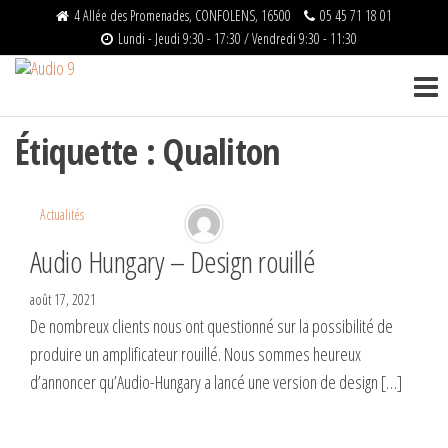
4 Allée des Promenades, CONFOLENS, 16500
05 45 71 18 01
Lundi - Jeudi 9:30 - 17:30 / Vendredi 9:30 - 11:30
Audio
Distributeur
officiel –
9
Matériels
HIFI
Étiquette :
Qualiton
Actualités
Audio Hungary – Design rouillé
août 17, 2021
De nombreux clients nous ont questionné sur la possibilité de
produire un amplificateur rouillé. Nous sommes heureux
d’annoncer qu’Audio-Hungary a lancé une version de design […]