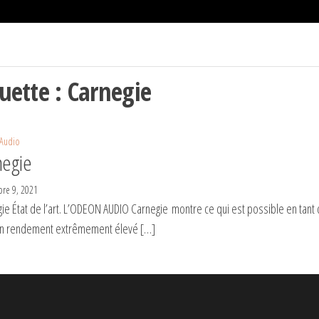
quette :
Carnegie
Audio
negie
re 9, 2021
ie État de l’art. L’ODEON AUDIO Carnegie montre ce qui est possible en tant 
un rendement extrêmement élevé […]