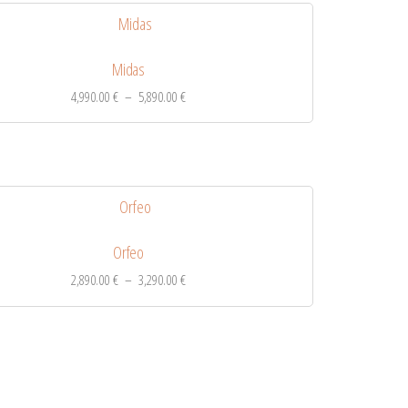
Midas
4,990.00
€
–
5,890.00
€
Orfeo
2,890.00
€
–
3,290.00
€