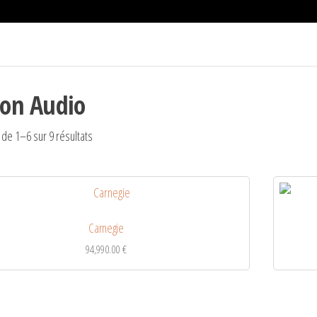
on Audio
 de 1–6 sur 9 résultats
Carnegie
94,990.00
€