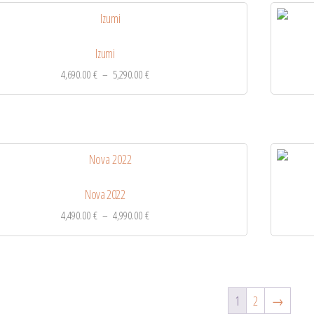
Izumi
4,690.00
€
–
5,290.00
€
Nova 2022
4,490.00
€
–
4,990.00
€
1
2
→