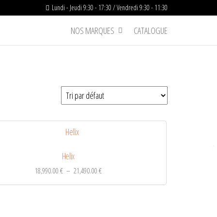
Lundi - Jeudi 9:30 - 17:30 / Vendredi 9:30 - 11:30
NOS MARQUES
CATALOGUE
Helix
18,990.00
€
–
21,490.00
€